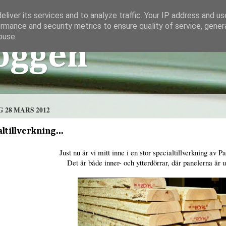
liver its services and to analyze traffic. Your IP address and u
rmance and security metrics to ensure quality of service, gene
buse.
oggen
 28 MARS 2012
ltillverkning...
Just nu är vi mitt inne i en stor specialtillverkning av P
Det är både inner- och ytterdörrar, där panelerna är 