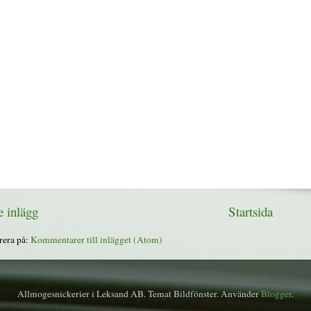
e inlägg
Startsida
era på:
Kommentarer till inlägget (Atom)
Allmogesnickerier i Leksand AB. Temat Bildfönster. Använder
Blogger
.