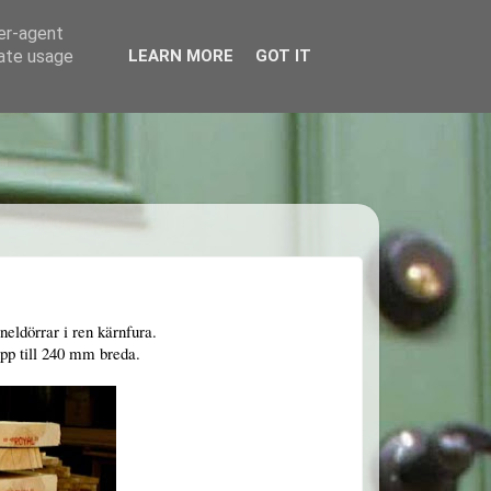
ser-agent
rate usage
LEARN MORE
GOT IT
aneldörrar i ren kärnfura.
upp till 240 mm breda.