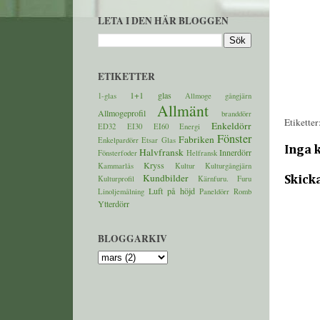
LETA I DEN HÄR BLOGGEN
ETIKETTER
1+1 glas
1-glas
Allmoge gångjärn
Allmänt
Allmogeprofil
branddörr
Etiketter
Enkeldörr
ED32
EI30
EI60
Energi
Fönster
Fabriken
Enkelpardörr
Etsar Glas
Inga 
Halvfransk
Innerdörr
Fönsterfoder
Helfransk
Kryss
Kammarlås
Kultur
Kulturgångjärn
Kundbilder
Skick
Kulturprofil
Kärnfuru. Furu
Luft på höjd
Linoljemålning
Paneldörr
Romb
Ytterdörr
BLOGGARKIV