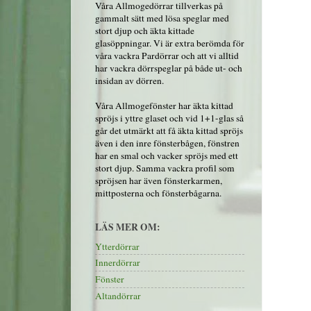
Våra Allmogedörrar tillverkas på
gammalt sätt med lösa speglar med
stort djup och äkta kittade
glasöppningar. Vi är extra berömda för
våra vackra Pardörrar och att vi alltid
har vackra dörrspeglar på både ut- och
insidan av dörren.
Våra Allmogefönster har äkta kittad
spröjs i yttre glaset och vid 1+1-glas så
går det utmärkt att få äkta kittad spröjs
även i den inre fönsterbågen, fönstren
har en smal och vacker spröjs med ett
stort djup. Samma vackra profil som
spröjsen har även fönsterkarmen,
mittposterna och fönsterbågarna.
LÄS MER OM:
Ytterdörrar
Innerdörrar
Fönster
Altandörrar