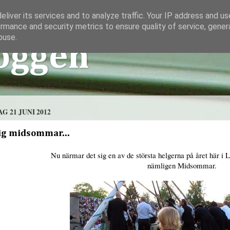
liver its services and to analyze traffic. Your IP address and u
rmance and security metrics to ensure quality of service, gene
buse.
oggen
G 21 JUNI 2012
ig midsommar...
Nu närmar det sig en av de största helgerna på året här i 
nämligen Midsommar.