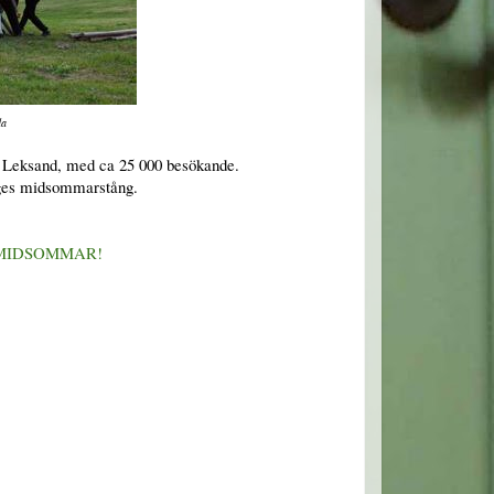
da
i Leksand, med ca 25 000 besökande.
iges midsommarstång.
 MIDSOMMAR!