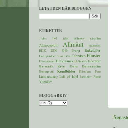
LETA I DEN HÄR BLOGGEN
ETIKETTER
1+1 glas
1-glas
Allmoge gångjärn
Allmänt
Allmogeprofil
branddörr
Enkeldörr
ED32
EI30
EI60
Energi
Fönster
Fabriken
Enkelpardörr
Etsar Glas
Halvfransk
Innerdörr
Fönsterfoder
Helfransk
Kryss
Kammarlås
Kultur
Kulturgångjärn
Kundbilder
Kulturprofil
Kärnfuru. Furu
Luft på höjd
Linoljemålning
Paneldörr
Romb
Ytterdörr
BLOGGARKIV
Senast