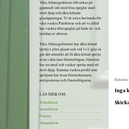
Våra Allmogedörrar tillverkas på
gammalt sätt med lösa speglar med
stort djup och äkta kittade
glasöppningar. Vi är extra berömda för
våra vackra Pardörrar och att vi alltid
har vackra dörrspeglar på både ut- och
insidan av dörren.
Våra Allmogefönster har äkta kittad
spröjs i yttre glaset och vid 1+1-glas så
går det utmärkt att få äkta kittad spröjs
även i den inre fönsterbågen, fönstren
har en smal och vacker spröjs med ett
stort djup. Samma vackra profil som
spröjsen har även fönsterkarmen,
Etiketter
mittposterna och fönsterbågarna.
Inga 
LÄS MER OM:
Ytterdörrar
Skick
Innerdörrar
Fönster
Altandörrar